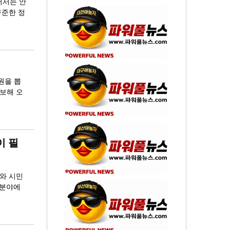
어서는 안
꾸준한 정
원을 뽑
확보해 오
이 필
회와 시민
 분야에