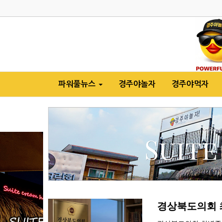
파워풀뉴스
경주야놀자
경주야먹자
경상북도의회 최