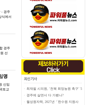
- 경주
시상식에서
합 경주
원 선
 임명
최신기사
청 신임
최재필 시의원, ‘천북 희망농원 촉구’ 5
•
 국토교
분 발언 "말로는 누가 못하나"
new
경주에 살면서 다 가봤나?
•
월성원자력, 2027년「한수원 지원사
•