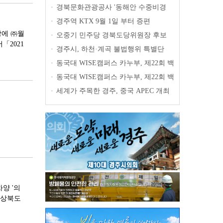
업」공모
경북문화관광공사 '동해안 수중비경
•
출
11선' 공개
경주역 KTX 9월 1일 부터 증편
•
장에 ㈜월
오중기 민주당 경북도당위원장 후보
•
「2021
출마 선언
경주시, 하천·계곡 불법행위 특별단
•
속… 오는 31일까지 집중 점검
동국대 WISE캠퍼스 카누부, 제22회 백
•
마강배 전국대회 금메달 3개 획득
동국대 WISE캠퍼스 카누부, 제22회 백
•
마강배 전국대회 금메달 3개 획득
세계가 주목한 경주, 중국 APEC 개최
•
도시 선전시 대표단, 경주 성공사례 벤치
마킹
양 '의
경상북도