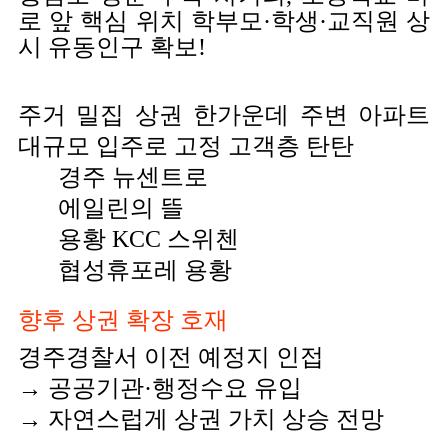
로 앞 핵심 위치
학부모·학생·교직원 상
시 유동인구 확보!
주거 밀집 상권 한가운데
주변 아파트
대규모 입주로 고정 고객층 탄탄
경주 뉴센트로
에일린의 뜰
용황 KCC 스위첸
협성휴포레 용황
향후 상권 확장 호재
경주경찰서 이전 예정지 인접
→ 공공기관·행정수요 유입
→ 자연스럽게 상권 가치 상승 전망