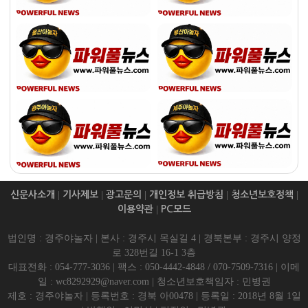
신문사소개
|
기사제보
|
광고문의
|
개인정보 취급방침
|
청소년보호정책
|
이용약관
|
PC모드
법인명 : 경주야놀자 | 본사 : 경주시 목실길 4 | 경북본부 : 경주시 양정
로 328번길 16-1 3층
대표전화 : 054-777-3036 | 팩스 : 050-4442-4848 / 070-7509-7316 | 이메
일 : wc8292929@naver.com | 청소년보호책임자 : 민병권
제호 : 경주야놀자 | 등록번호 : 경북 아00478 | 등록일 : 2018년 8월 1일