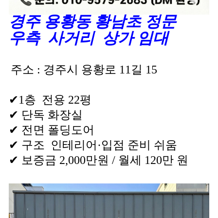
경주 용황동 황남초 정문
우측
사거리
상가 임대
주소 : 경주시 용황로 11길 15
✔1층 전용 22평
✔ 단독 화장실
✔ 전면 폴딩도어
✔ 구조 인테리어·입점 준비 쉬움
✔ 보증금 2,000만원 / 월세 120만 원