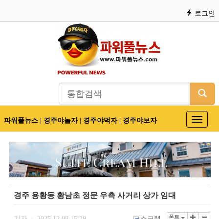
로그인
파워풀뉴스
|
경주야놀자
|
경주야먹자
|
경주야보자
Toggle
navigat
경주 용황동 황남초 정문 우측 사거리 상가 임대
폰트
기자
2025.12.08 15:29
스크랩