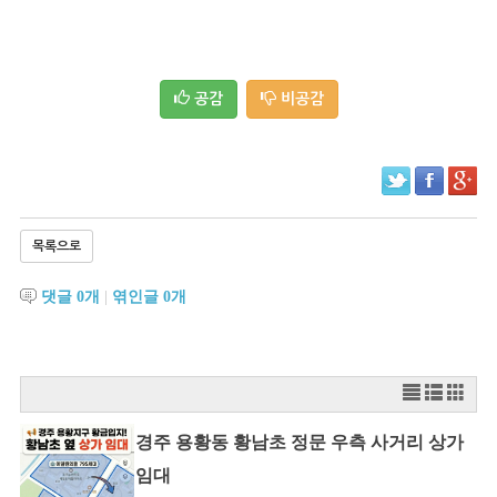
공감
비공감
목록으로
댓글
0
개
|
엮인글
0
개
경주 용황동 황남초 정문 우측 사거리 상가
임대