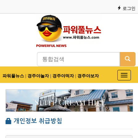
로그인
파워풀뉴스
|
경주야놀자
|
경주야먹자
|
경주야보자
Toggle
navigat
개인정보 취급방침